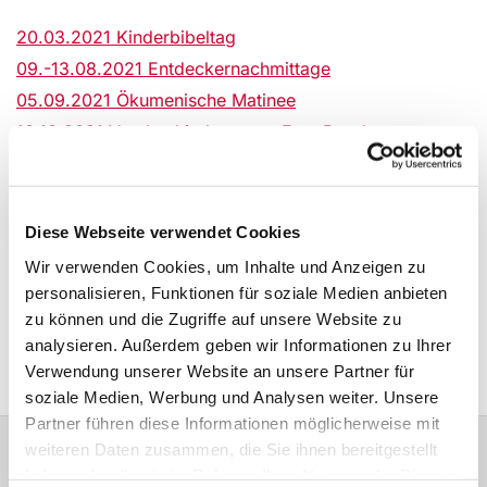
20.03.2021 Kinderbibeltag
09.-13.08.2021 Entdeckernachmittage
05.09.2021 Ökumenische Matinee
10.10.2021 Verabschiedung von Frau Pensky
24.12.2021 Familienvesper
Diese Webseite verwendet Cookies
Orgelstücke in der Soundcloud
Wir verwenden Cookies, um Inhalte und Anzeigen zu
25.08.2021 Begrüßungsgottesdienst in der ARCHE
personalisieren, Funktionen für soziale Medien anbieten
06.-10.09.2021 Ausstellung Schuldnerberatung
zu können und die Zugriffe auf unsere Website zu
07.11.2021 Presbyterverabschiedung
analysieren. Außerdem geben wir Informationen zu Ihrer
Verwendung unserer Website an unsere Partner für
soziale Medien, Werbung und Analysen weiter. Unsere
Partner führen diese Informationen möglicherweise mit
weiteren Daten zusammen, die Sie ihnen bereitgestellt
haben oder die sie im Rahmen Ihrer Nutzung der Dienste
Bitte schreiben Sie bei Wünschen und