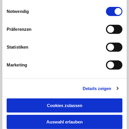
Anregungen dem
Webmaster
gesammelt haben.
Einwilligungsauswahl
Notwendig
Anschrift der e
vang.- Luth.
Kirchengemeinde Elsen
Erlöserkirche, Gemeindehaus,
Präferenzen
Pfarramt, Gemeindebüro:
Urbanstraße 36
Statistiken
33106 Paderborn
Kontakt
Marketing
Gemeindebüro
05254-647645
Details zeigen
pad-kg-elsen(at)kkpb.de
Cookies zulassen
Öffnungszeiten:
dienstags: 09:00 - 12:00 Uhr
donnerstags: 15:00 - 18:00 Uhr
Auswahl erlauben