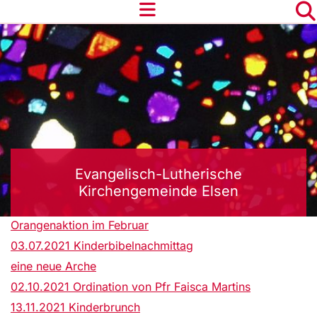
Evangelisch-Lutherische
Kirchengemeinde Elsen
Orangenaktion im Februar
03.07.2021 Kinderbibelnachmittag
eine neue Arche
02.10.2021 Ordination von Pfr Faisca Martins
13.11.2021 Kinderbrunch