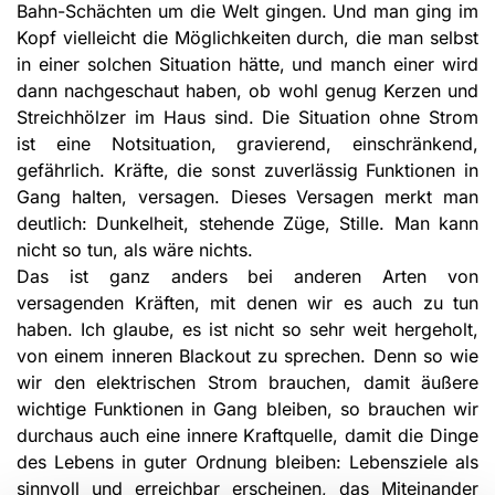
Bahn-Schächten um die Welt gingen. Und man ging im
Kopf vielleicht die Möglichkeiten durch, die man selbst
in einer solchen Situation hätte, und manch einer wird
dann nach­geschaut haben, ob wohl genug Kerzen und
Streichhölzer im Haus sind. Die Situation ohne Strom
ist eine Notsitu­a­tion, gravierend, einschrän­kend,
gefähr­lich. Kräfte, die sonst zuver­lässig Funk­tionen in
Gang halten, versa­gen. Dieses Versagen merkt man
deutlich: Dunkel­heit, stehende Züge, Stille. Man kann
nicht so tun, als wäre nichts.
Das ist ganz anders bei anderen Arten von
versagenden Kräften, mit denen wir es auch zu tun
haben. Ich glaube, es ist nicht so sehr weit hergeholt,
von einem inneren Blackout zu sprechen. Denn so wie
wir den elektrischen Strom brau­chen, damit äußere
wichtige Funktionen in Gang bleiben, so brauchen wir
durch­aus auch eine innere Kraftquelle, damit die Dinge
des Lebens in guter Ordnung bleiben: Lebensziele als
sinnvoll und erreichbar erscheinen, das Miteinander