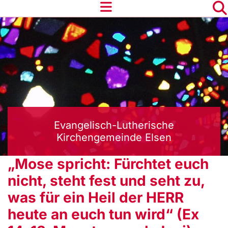
Evangelisch-Lutherische
Kirchengemeinde Elsen
„Mose spricht: Fürchtet euch
nicht, steht fest und seht zu,
was für ein Heil der HERR
heute an euch tun wird“ (Ex