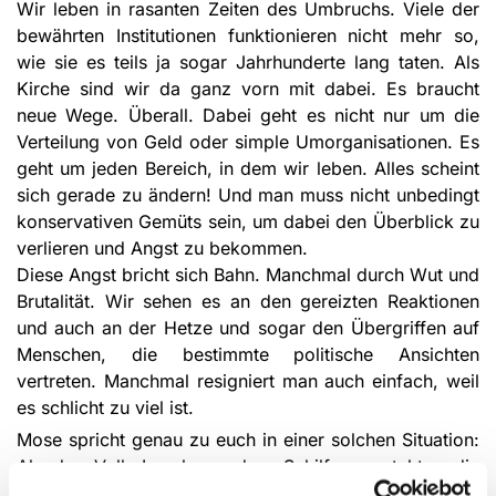
Wir leben in rasanten Zeiten des Umbruchs. Viele der
bewährten Institu­tionen funk­tio­nieren nicht mehr so,
wie sie es teils ja sogar Jahrhunderte lang taten. Als
Kirche sind wir da ganz vorn mit dabei. Es braucht
neue Wege. Überall. Dabei geht es nicht nur um die
Verteilung von Geld oder simple Umorganisationen. Es
geht um jeden Bereich, in dem wir leben. Alles scheint
sich gerade zu ändern! Und man muss nicht unbedingt
konservativen Gemüts sein, um dabei den Überblick zu
verlieren und Angst zu bekommen.
Diese Angst bricht sich Bahn. Manch­mal durch Wut und
Brutalität. Wir sehen es an den gereizten Reaktionen
und auch an der Hetze und sogar den Über­griffen auf
Men­schen, die bestimm­te politische Ansich­ten
vertreten. Manch­mal resig­niert man auch einfach, weil
es schlicht zu viel ist.
Mose spricht genau zu euch in einer solchen Situation:
Als das Volk Israel vor dem Schilfmeer steht – die
tosenden Wellen vor sich, das wütende Heer der