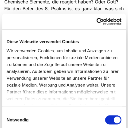
Chemische Elemente, die reagiert haben? Oder Gott?
Für den Beter des 8. Psalms ist es ganz klar, was sich
ihm am Himmel zeigt: Es ist die Hoheit Gottes!
Gottes Größe zeigt sich dort, seine Macht und seine
Schönheit. Der Mond, die Sterne, sie sind seine
Geschöpfe! Gott selbst ist die Kraft, die hinter all der
Diese Webseite verwendet Cookies
Unendlichkeit steckt. Und im Angesicht dieser Größe,
dieser Er­habenheit und Schönheit der Schöp­fung fragt
Wir verwenden Cookies, um Inhalte und Anzeigen zu
der Beter:
personalisieren, Funktionen für soziale Medien anbieten
„Was ist der Mensch?“
(Psalm 8,5)
zu können und die Zugriffe auf unsere Website zu
Aber er stellt diese Frage nicht verzagt: Was ist schon
analysieren. Außerdem geben wir Informationen zu Ihrer
dran an diesem kleinen Geschöpf? Sondern er staunt:
Verwendung unserer Website an unsere Partner für
Was ist dran an uns Menschen, dass du, Gott,
soziale Medien, Werbung und Analysen weiter. Unsere
überhaupt an uns denkst, dass du dich unser
Partner führen diese Informationen möglicherweise mit
annimmst, für uns sorgst, uns auf unserem Weg
weiteren Daten zusammen, die Sie ihnen bereitgestellt
begleitest?
haben oder die sie im Rahmen Ihrer Nutzung der Dienste
Im Psalm heißt es weiter:
gesammelt haben.
Einwilligungsauswahl
„Du hast ihn wenig niedriger gemacht als Gott, mit Ehre
Notwendig
und Herrlichkeit hast du ihn gekrönt.“
(Psalm 8,6)