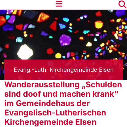
Evang.-Luth. Kirchengemeinde Elsen
Wanderausstellung „Schulden
sind doof und machen krank“
im Gemeindehaus der
Evangelisch-Lutherischen
Kirchengemeinde Elsen