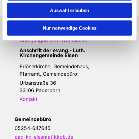
Auswahl erlauben
Nur notwendige Cookies
Bitte schreiben Sie bei Wünschen und
Anregungen dem
Webmaster
Anschrift der e
vang.- Luth.
Kirchengemeinde Elsen
Erlöserkirche, Gemeindehaus,
Pfarramt, Gemeindebüro:
Urbanstraße 36
33106 Paderborn
Kontakt
Gemeindebüro
05254-647645
pad-kg-elsen(at)kkpb.de