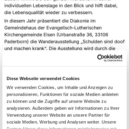
individuellen Lebenslage in den Blick und hilft dabei,
die Lebensqualität wieder zu verbessern.
In diesem Jahr präsentiert die Diakonie im
Gemeindehaus der Evangelisch-Lutherischen
Kirchengemeinde Elsen (Urbanstraße 36, 33106
Paderborn) die Wanderausstellung „Schulden sind doof
und machen krank“. Die Ausstellung wird durch die
Filiale Benhauser Straße der Volksbank Paderborn,
Zweigniederlassung der VerbundVolksbank OWL eG.
finanziell unterstützt
Die Wanderausstellung richtet sich an Kinder,
Diese Webseite verwendet Cookies
Jugendliche und junge Erwachsene und beinhaltet viele
Wir verwenden Cookies, um Inhalte und Anzeigen zu
bunte Texte und viele farbige, witzige, aber auch
personalisieren, Funktionen für soziale Medien anbieten
nachdenkliche Comics, die das Thema noch einmal
zu können und die Zugriffe auf unsere Website zu
bildlich aufnehmen. Die Wanderausstellung, die aus
analysieren. Außerdem geben wir Informationen zu Ihrer
einem Comic-Wettbewerb des H-Teams `s e.V., einem
Verwendung unserer Website an unsere Partner für
gemeinnützigen Verein aus München, hervorging,
soziale Medien, Werbung und Analysen weiter. Unsere
nähert sich dem Thema kind- und jugendgerecht und
Partner führen diese Informationen möglicherweise mit