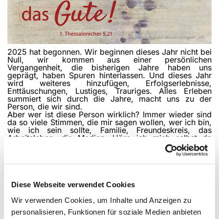
2025 hat begonnen. Wir beginnen dieses Jahr nicht bei
Null, wir kommen aus einer persönlichen
Vergangenheit, die bisherigen Jahre haben uns
geprägt, haben Spuren hinterlassen. Und dieses Jahr
wird weiteres hinzufügen, Erfolgs­erlebnisse,
Enttäuschungen, Lustiges, Trauriges. Alles Erleben
summiert sich durch die Jahre, macht uns zu der
Person, die wir sind.
Aber wer ist diese Person wirklich? Immer wieder sind
da so viele Stimmen, die mir sagen wollen, wer ich bin,
wie ich sein sollte, Familie, Freundeskreis, das
Arbeitsleben, die Medien. Höre ich mich selbst da
noch?
Man kann nicht auf alle hören, dann verliert man sich
selbst. Man kann aber auch nicht auf niemanden hören
und nur sich selbst genügen, dann verliert man die
menschliche Gemeinschaft. Aber auf wen, auf was soll
man hören und wie am besten entscheiden? Die
Diese Webseite verwendet Cookies
Jahreslosung, der Leitvers aus der Bibel für das Jahr
Wir verwenden Cookies, um Inhalte und Anzeigen zu
2025, gibt einen klugen Rat: Prüft alles, und behaltet
das Gute. Alles prüfen, nichts einfach unhinterfragt
personalisieren, Funktionen für soziale Medien anbieten
annehmen. Aber auch das, was gut ist, nicht am Rand