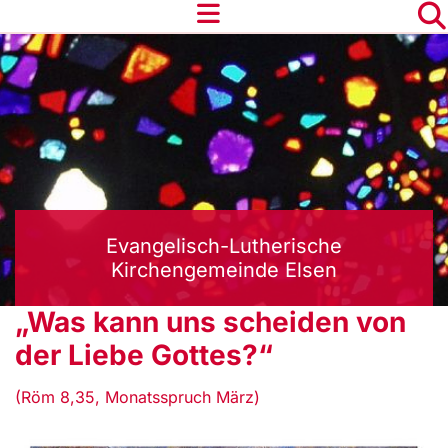
Evangelisch-Lutherische
Kirchengemeinde Elsen
„Was kann uns scheiden von
der Liebe Gottes?“
(Röm 8,35, Monatsspruch März)