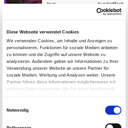
trug hundertfach
Frucht.“
Die rechte Kanzelseite zeigt Jesus
betend im Garten Gethsemane, die linke Seite
veranschaulicht das Johannes-Wort: „In meines Vaters
Diese Webseite verwendet Cookies
Hause sind viele Wohnungen“.
Wir verwenden Cookies, um Inhalte und Anzeigen zu
personalisieren, Funktionen für soziale Medien anbieten
Mit der Taufe wird ein Mensch in die Gemeinschaft der
zu können und die Zugriffe auf unsere Website zu
Gläubigen aufgenommen, er wird zu einem Kind
analysieren. Außerdem geben wir Informationen zu Ihrer
Gottes. Das Taufbecken zeigt auf einer Seite Jesus als
Verwendung unserer Website an unsere Partner für
Erlöser der Welt, auf der anderen Jesus die Kinder
soziale Medien, Werbung und Analysen weiter. Unsere
segnend. Auf der Rückseite befindet sich ein
Partner führen diese Informationen möglicherweise mit
verschlungenes „Alpha und Omega“. Die dreiseitige
weiteren Daten zusammen, die Sie ihnen bereitgestellt
Form des Taufbeckens weist auf die Dreifaltigkeit
haben oder die sie im Rahmen Ihrer Nutzung der Dienste
Gottes hin.
gesammelt haben.
Einwilligungsauswahl
Der Ständer für die Osterkerze greift diese Form auf.
Notwendig
Präferenzen