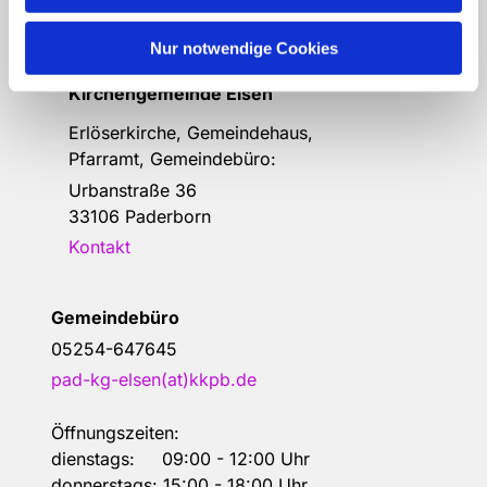
Bitte schreiben Sie bei Wünschen und
Anregungen dem
Webmaster
Nur notwendige Cookies
Anschrift der e
vang.- Luth.
Kirchengemeinde Elsen
Erlöserkirche, Gemeindehaus,
Pfarramt, Gemeindebüro:
Urbanstraße 36
33106 Paderborn
Kontakt
Gemeindebüro
05254-647645
pad-kg-elsen(at)kkpb.de
Öffnungszeiten:
dienstags: 09:00 - 12:00 Uhr
donnerstags: 15:00 - 18:00 Uhr