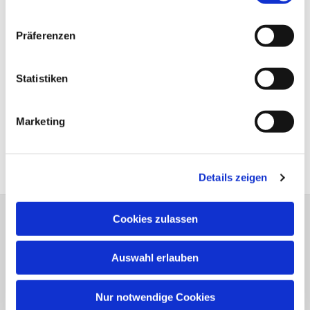
Präferenzen
Statistiken
Marketing
Details zeigen
Cookies zulassen
Bitte schreiben Sie bei Wünschen und
Anregungen dem
Webmaster
Auswahl erlauben
Anschrift der e
vang.- Luth.
Kirchengemeinde Elsen
Nur notwendige Cookies
Erlöserkirche, Gemeindehaus,