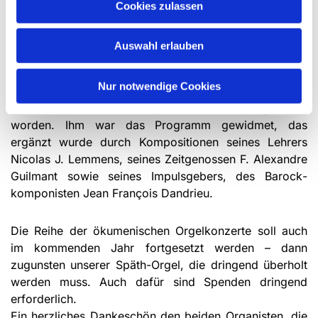
katholische Schwestergemeinde. Thomas Schulze-
Cookies zulassen
Athens wies aber noch auf zwei weitere Anlässe seines
Konzerts hin. Die Orgel unserer Erlöserkirche erklang
Auswahl erlauben
erstmals im Gottesdienst am 1. Advent 1994; sie wird
also 25 Jahre alt. Mit dem Programm seines Konzerts
Nur notwendige Cookies
würdigte unser Organist einen anderen Jubilar:
Charles-Marie Widor ist vor 175 Jahren geboren
worden. Ihm war das Programm gewidmet, das
ergänzt wurde durch Kompositionen seines Lehrers
Nicolas J. Lemmens, seines Zeitgenossen F. Alexandre
Guilmant sowie seines Impulsgebers, des Barock­
komponisten Jean François Dandrieu.
Die Reihe der ökumenischen Orgelkonzerte soll auch
im kommenden Jahr fortgesetzt werden – dann
zugunsten unserer Späth-Orgel, die dringend überholt
werden muss. Auch dafür sind Spenden dringend
erforderlich.
Ein herzliches Dankeschön den beiden Organisten, die