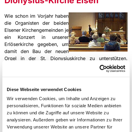
Dionysius-Kirche Elsen
Wie schon im Vorjahr haben
die Organisten der beiden
Elsener Kirchengemeinden je
ein Konzert in unserer
Erlöserkirche gegeben, um
damit den Bau der neuen
Orgel in der St. Dionysiuskirche zu unterstützen.
Vielfältig wie die Möglichkeiten einer Orgel war das
Programm der beiden Konzerte mit völlig
unterschiedlichem Charakter.
Diese Webseite verwendet Cookies
Michael Kleine eröffnete die Konzertreihe am 14.
Wir verwenden Cookies, um Inhalte und Anzeigen zu
September, einem hellen Spätsom­merabend.
personalisieren, Funktionen für soziale Medien anbieten
Überwiegend heiter und sommerlich leicht mutete das
zu können und die Zugriffe auf unsere Website zu
Programm an, das Musik aus fünf Jahrhunderten
analysieren. Außerdem geben wir Informationen zu Ihrer
erklingen ließ. Den Auftakt bildete Mozart. Dessen
Verwendung unserer Website an unsere Partner für
Sonate C-Dur ist keine ausgesprochene Orgelliteratur,