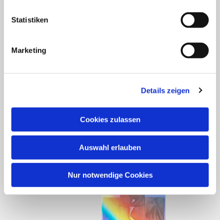
Gemeindebüro
Statistiken
05254-647645
pad-kg-elsen(at)kkpb.de
Marketing
Öffnungszeiten:
dienstags: 09:00 - 12:00 Uhr
donnerstags: 15:00 - 18:00 Uhr
Details zeigen
Cookies zulassen
Gemeindekonzeption
Auswahl erlauben
Barrierefreiheitserklärung
Nur notwendige Cookies