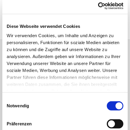
Begrüßungsgottesdienst 2021
Eine Arche für die ARCHE
Diese Webseite verwendet Cookies
Wir verwenden Cookies, um Inhalte und Anzeigen zu
personalisieren, Funktionen für soziale Medien anbieten
zu können und die Zugriffe auf unsere Website zu
analysieren. Außerdem geben wir Informationen zu Ihrer
Bitte schreiben Sie bei Wünschen und
Anregungen dem
Webmaster
Verwendung unserer Website an unsere Partner für
soziale Medien, Werbung und Analysen weiter. Unsere
Anschrift der e
vang.- Luth.
Kirchengemeinde Elsen
Partner führen diese Informationen möglicherweise mit
weiteren Daten zusammen, die Sie ihnen bereitgestellt
Erlöserkirche, Gemeindehaus,
haben oder die sie im Rahmen Ihrer Nutzung der Dienste
Pfarramt, Gemeindebüro:
gesammelt haben.
Einwilligungsauswahl
Urbanstraße 36
Notwendig
33106 Paderborn
Kontakt
Präferenzen