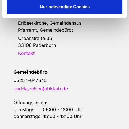
Nur notwendige Cookies
Anschrift der e
vang.- Luth.
Kirchengemeinde Elsen
Erlöserkirche, Gemeindehaus,
Pfarramt, Gemeindebüro:
Urbanstraße 36
33106 Paderborn
Kontakt
Gemeindebüro
05254-647645
pad-kg-elsen(at)kkpb.de
Öffnungszeiten:
dienstags: 09:00 - 12:00 Uhr
donnerstags: 15:00 - 18:00 Uhr