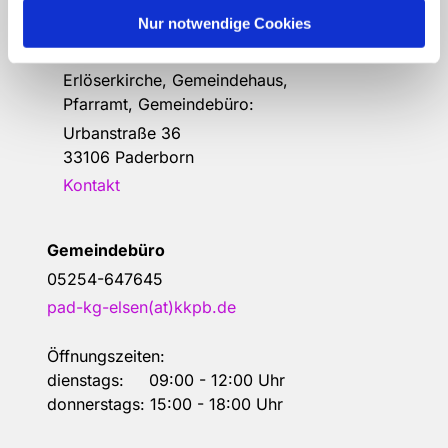
Nur notwendige Cookies
Anschrift der e
vang.- Luth.
Kirchengemeinde Elsen
Erlöserkirche, Gemeindehaus,
Pfarramt, Gemeindebüro:
Urbanstraße 36
33106 Paderborn
Kontakt
Gemeindebüro
05254-647645
pad-kg-elsen(at)kkpb.de
Öffnungszeiten:
dienstags: 09:00 - 12:00 Uhr
donnerstags: 15:00 - 18:00 Uhr