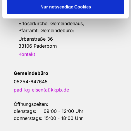
Nur notwendige Cookies
Anschrift der e
vang.- Luth.
Kirchengemeinde Elsen
Erlöserkirche, Gemeindehaus,
Pfarramt, Gemeindebüro:
Urbanstraße 36
33106 Paderborn
Kontakt
Gemeindebüro
05254-647645
pad-kg-elsen(at)kkpb.de
Öffnungszeiten:
dienstags: 09:00 - 12:00 Uhr
donnerstags: 15:00 - 18:00 Uhr