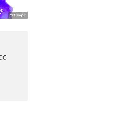
© freepik
106