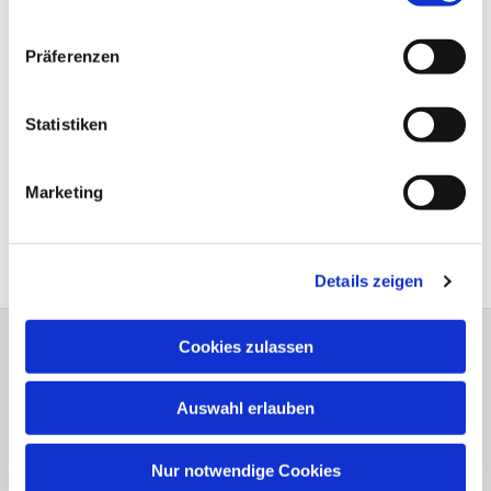
Präferenzen
Statistiken
Marketing
Details zeigen
Cookies zulassen
Bitte schreiben Sie bei Wünschen und
Anregungen dem
Webmaster
Auswahl erlauben
Anschrift der e
vang.- Luth.
Kirchengemeinde Elsen
Nur notwendige Cookies
Erlöserkirche, Gemeindehaus,