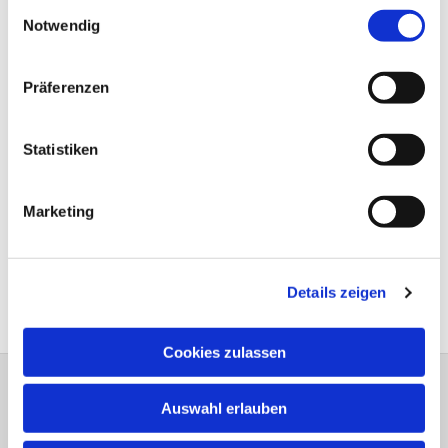
Einwilligungsauswahl
Notwendig
Präferenzen
Statistiken
Marketing
Details zeigen
Cookies zulassen
Auswahl erlauben
Bitte schreiben Sie bei Wünschen und
Anregungen dem
Webmaster