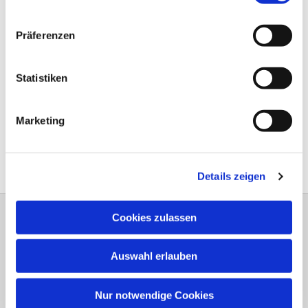
Präferenzen
Statistiken
Marketing
Details zeigen
Cookies zulassen
Bitte schreiben Sie bei Wünschen und
Anregungen dem
Webmaster
Auswahl erlauben
Anschrift der e
vang.- Luth.
Kirchengemeinde Elsen
Nur notwendige Cookies
Erlöserkirche, Gemeindehaus,