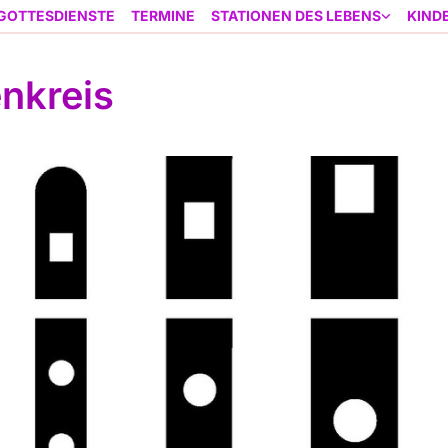
GOTTESDIENSTE
TERMINE
STATIONEN DES LEBENS
KIND
enkreis