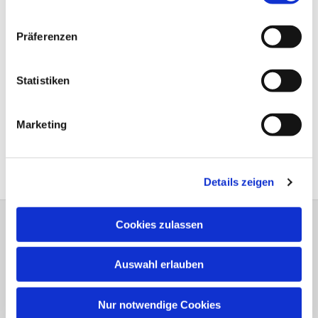
Präferenzen
Statistiken
Marketing
Details zeigen
Cookies zulassen
Bitte schreiben Sie bei Wünschen und
Anregungen dem
Webmaster
Auswahl erlauben
Anschrift der e
vang.- Luth.
Kirchengemeinde Elsen
Nur notwendige Cookies
Erlöserkirche, Gemeindehaus,