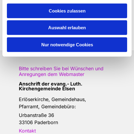
Cookies zulassen
Auswahl erlauben
Nur notwendige Cookies
Bitte schreiben Sie bei Wünschen und
Anregungen dem
Webmaster
Anschrift der e
vang.- Luth.
Kirchengemeinde Elsen
Erlöserkirche, Gemeindehaus,
Pfarramt, Gemeindebüro:
Urbanstraße 36
33106 Paderborn
Kontakt