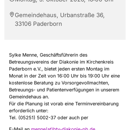
Gemeindehaus, Urbanstraße 36,
33106 Paderborn
Sylke Menne, Geschäftsführerin des
Betreu­ungsvereins der Diakonie im Kirchen­kreis
Paderborn e.V., bietet jeden ersten Montag im
Monat in der Zeit von 16:00 Uhr bis 19:00 Uhr eine
kosten­lose Beratung zu Vorsorge­voll­mach­ten,
Betreuungs- und Patien­ten­­verfü­gungen in unserem
Gemeinde­haus an.
Für die Planung ist vorab eine Termin­verein­barung
erfor­der­lich unter:
Tel. (05251) 5002-37 oder auch per
E-Mail an
menne(at)btv-diakonie-pb.de
.