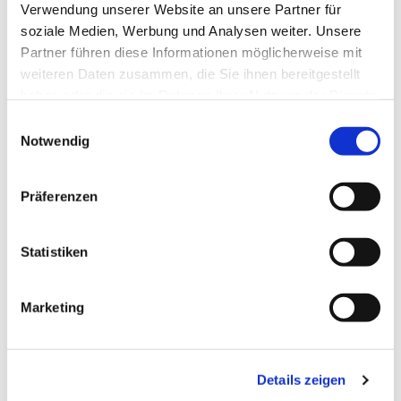
Verwendung unserer Website an unsere Partner für
Dies könnte Sie auch
soziale Medien, Werbung und Analysen weiter. Unsere
interessieren
Partner führen diese Informationen möglicherweise mit
weiteren Daten zusammen, die Sie ihnen bereitgestellt
haben oder die sie im Rahmen Ihrer Nutzung der Dienste
gesammelt haben.
Einwilligungsauswahl
Notwendig
Präferenzen
Statistiken
Marketing
Details zeigen