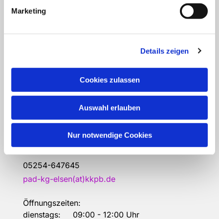
Marketing
Bitte schreiben Sie bei Wünschen und
Anregungen dem
Webmaster
Anschrift der e
vang.- Luth.
Kirchengemeinde Elsen
Details zeigen
Erlöserkirche, Gemeindehaus,
Pfarramt, Gemeindebüro:
Cookies zulassen
Urbanstraße 36
33106 Paderborn
Auswahl erlauben
Kontakt
Nur notwendige Cookies
Gemeindebüro
05254-647645
pad-kg-elsen(at)kkpb.de
Öffnungszeiten:
dienstags: 09:00 - 12:00 Uhr