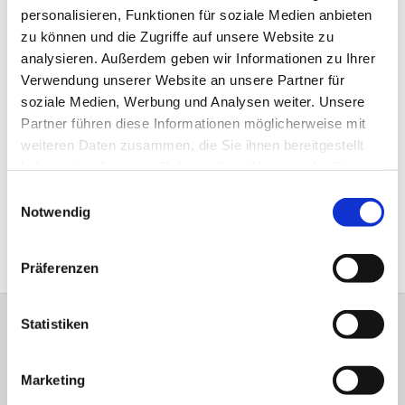
des ehemaligen Fran­
personalisieren, Funktionen für soziale Medien anbieten
ziskanerklosters die
zu können und die Zugriffe auf unsere Website zu
Bronzeskulpturen des Künstlers
analysieren. Außerdem geben wir Informationen zu Ihrer
Wilfried Koch zu bewun­dern, der
Verwendung unserer Website an unsere Partner für
ab 1971 in Rietberg lebte. In seinen
soziale Medien, Werbung und Analysen weiter. Unsere
ausdrucksstarken Skulpturen ge­
Partner führen diese Informationen möglicherweise mit
staltete er Personen der
weiteren Daten zusammen, die Sie ihnen bereitgestellt
Mythologie, der Bibel und des
haben oder die sie im Rahmen Ihrer Nutzung der Dienste
Christentums. Mit vielen
gesammelt haben.
Einwilligungsauswahl
interessanten Eindrücken fuhren
Notwendig
wir dann nach Elsen zurück.
Präferenzen
Statistiken
Bitte schreiben Sie bei Wünschen und
Anregungen dem
Webmaster
Marketing
Anschrift der e
vang.- Luth.