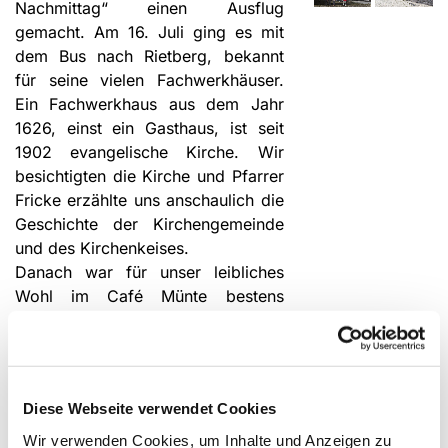
Nachmittag“ einen Ausflug
gemacht. Am 16. Juli ging es mit
dem Bus nach Rietberg, bekannt
für seine vielen Fachwerkhäuser.
Ein Fach­werkhaus aus dem Jahr
1626, einst ein Gasthaus, ist seit
1902 evangelische Kirche. Wir
besichtigten die Kirche und Pfarrer
Fricke erzählte uns anschaulich die
Geschichte der Kirchengemeinde
und des Kirchenkeises.
Danach war für unser leibliches
Wohl im Café Münte bestens
gesorgt.
Bis dahin war es ein regnerischer
Nachmittag. Aber auf dem
Rückweg zum Bus kam doch noch
Diese Webseite verwendet Cookies
die Sonne hervor und wir nutzten
die Gelegenheit, im Klostergarten
Wir verwenden Cookies, um Inhalte und Anzeigen zu