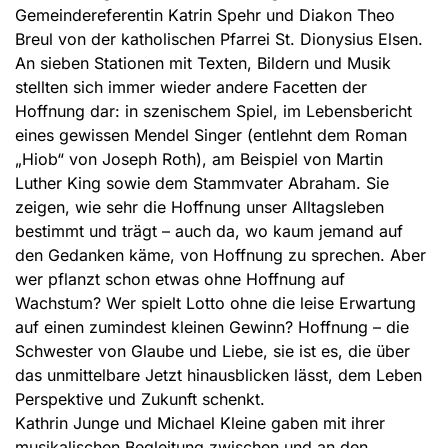
Gemein­de­referentin Katrin Spehr und Diakon Theo
Breul von der katholischen Pfarrei St. Dionysius Elsen.
An sieben Stationen mit Texten, Bildern und Musik
stellten sich immer wieder andere Facetten der
Hoffnung dar: in szenischem Spiel, im Lebensbericht
eines gewissen Mendel Singer (entlehnt dem Roman
„Hiob“ von Joseph Roth), am Beispiel von Martin
Luther King sowie dem Stammvater Abraham. Sie
zeigen, wie sehr die Hoffnung unser Alltagsleben
bestimmt und trägt – auch da, wo kaum jemand auf
den Gedanken käme, von Hoffnung zu sprechen. Aber
wer pflanzt schon etwas ohne Hoffnung auf
Wachstum? Wer spielt Lotto ohne die leise Erwartung
auf einen zumindest kleinen Gewinn? Hoffnung – die
Schwester von Glaube und Liebe, sie ist es, die über
das unmittelbare Jetzt hinausblicken lässt, dem Leben
Perspektive und Zukunft schenkt.
Kathrin Junge und Michael Kleine ga­ben mit ihrer
musikalischen Begleitung zwischen und an den