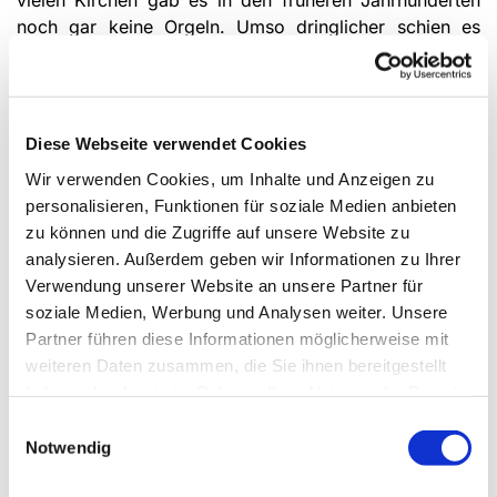
vielen Kirchen gab es in den früheren Jahrhunder­ten
noch gar keine Orgeln. Umso dringlicher schien es
Luther, einfache Weisen zu komponieren, die leicht zu
singen und zu verstehen waren.
Aus katholischer Sicht mussten die gregorianischen
Hymnen in lateinischer Sprache Vorrang behalten. Im
Diese Webseite verwendet Cookies
Zuge der Gegenreformation wurden die neuen Lieder
Wir verwenden Cookies, um Inhalte und Anzeigen zu
oftmals wieder verboten. Trotzdem konnten sich die
personalisieren, Funktionen für soziale Medien anbieten
deutschen Texte behaupten.
zu können und die Zugriffe auf unsere Website zu
Friedrich von Spee, der seit 1623 u.a. in Paderborn
analysieren. Außerdem geben wir Informationen zu Ihrer
lehrte, bekämpfte nicht nur die Hexenprozesse,
Verwendung unserer Website an unsere Partner für
sondern schuf auch zahlreiche Liedtexte. In unserem
soziale Medien, Werbung und Analysen weiter. Unsere
heuti­gen Gesangbuch sind noch sechs Lieder mit
Partner führen diese Informationen möglicherweise mit
seinen Texten enthalten, am bekann­testen wohl „O
weiteren Daten zusammen, die Sie ihnen bereitgestellt
Heiland, reiß die Himmel auf“ und „Zu Bethlehem
haben oder die sie im Rahmen Ihrer Nutzung der Dienste
geboren“.
gesammelt haben.
Ein Komponist des Barock, Dietrich Buxtehude, großes
Einwilligungsauswahl
Notwendig
Vorbild und zeitweise Lehrer von Johann Sebastian
Bach, hat zahlreiche Lieder Luthers und seiner