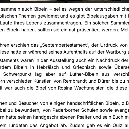
 sammeln auch Bibeln – sei es wegen der unterschiedlic
biblischen Themen gewidmet und es gibt Bibelausgaben mit
Laufe ihres Lebens zusammentragen. Ein solcher Sammler i
 Bibeln haben, sollten sie einmal präsentiert werden. M
hren erschien das „Septembertestament“, der Urdruck von
ese hatte er während seines Aufenthalts auf der Wartburg a
aments waren in der Ausstellung auch ein Nachdruck der L
rdem Bibeln in Hebräisch und Griechisch sowie Überse
r Schwerpunkt lag aber auf Luther-Bibeln aus versch
ern verschieder Künstler, von Rembrandt und Dürer bis zu 
l war auch die Bibel von Rosina Wachtmeister, die diese 
en und Besucher von einigen handschriftlichen Bibeln, z.B
ibel zu bewundern, von Paderborner Schulen sowie evang
n hatte seinen handgeschriebenen Psalter und sein Buch mi
eln rundeten das Angebot ab. Zudem gab es ein Quiz als